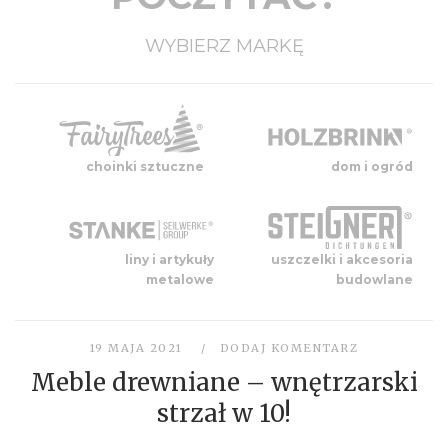
WYBIERZ MARKĘ
choinki sztuczne
dom i ogród
liny i artykuły
uszczelki i akcesoria
metalowe
budowlane
19 MAJA 2021
DODAJ KOMENTARZ
Meble drewniane – wnętrzarski
strzał w 10!