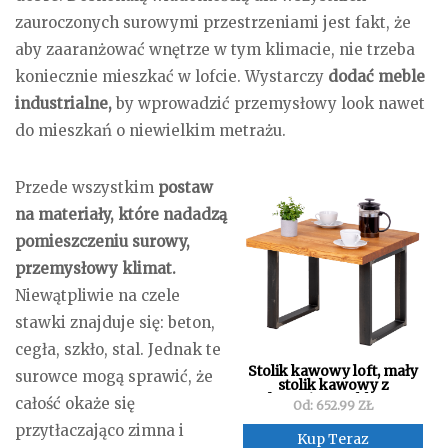
zauroczonych surowymi przestrzeniami jest fakt, że
aby zaaranżować wnętrze w tym klimacie, nie trzeba
koniecznie mieszkać w lofcie. Wystarczy
dodać meble
industrialne,
by wprowadzić przemysłowy look nawet
do mieszkań o niewielkim metrażu.
Przede wszystkim
postaw
na materiały, które nadadzą
pomieszczeniu surowy,
przemysłowy klimat.
Niewątpliwie na czele
stawki znajduje się: beton,
cegła, szkło, stal. Jednak te
Stolik kawowy loft, mały
surowce mogą sprawić, że
stolik kawowy z
drewnianym blatem
całość okaże się
Od: 652.99 ZŁ
60x60x47 cm
przytłaczająco zimna i
Kup Teraz