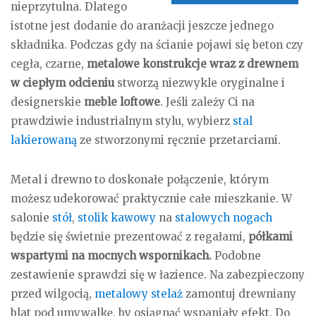
nieprzytulna. Dlatego
istotne jest dodanie do aranżacji jeszcze jednego
składnika. Podczas gdy na ścianie pojawi się beton czy
cegła, czarne,
metalowe konstrukcje wraz z drewnem
w ciepłym odcieniu
stworzą niezwykle oryginalne i
designerskie
meble loftowe
. Jeśli zależy Ci na
prawdziwie industrialnym stylu, wybierz
stal
lakierowaną
ze stworzonymi ręcznie przetarciami.
Metal i drewno to doskonałe połączenie, którym
możesz udekorować praktycznie całe mieszkanie. W
salonie
stół
,
stolik kawowy
na
stalowych nogach
będzie się świetnie prezentować z regałami,
półkami
wspartymi na mocnych wspornikach.
Podobne
zestawienie sprawdzi się w łazience. Na zabezpieczony
przed wilgocią,
metalowy stelaż
zamontuj drewniany
blat pod umywalkę, by osiągnąć wspaniały efekt. Do