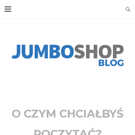
Skip
to
content
Home
O CZYM CHCIAŁBYŚ
POCZYTAĆ?