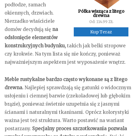
podłodze, ramach
Półka wisząca z litego
okiennych, drzwiach.
drewna
Nierzadko właściciele
Od: 114.99 ZŁ
domów decydują się
na
Kup Teraz
odsłonięcie elementów
konstrukcyjnych budynku,
takich jak belki stropowe
czy krokwie. Na tym lista się nie kończy, ponieważ
najważniejszym aspektem jest wyposażenie wnętrz.
Meble rustykalne bardzo często wykonane są z litego
drewna.
Najlepiej sprawdzają się gatunki o widocznym
usłojeniu i ciemnej barwie (czekoladowej lub głębokim
brązie), ponieważ świetnie uzupełnia się z jasnymi
ścianami i naturalnymi tkaninami. Oprócz kolorystyki
ważna jest też struktura. Warto postawić na wariant
postarzany.
Specjalny proces szczotkowania pozwala