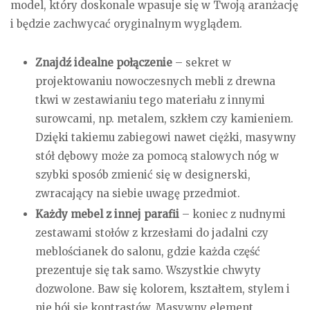
model, który doskonale wpasuje się w Twoją aranżację
i będzie zachwycać oryginalnym wyglądem.
Znajdź idealne połączenie
– sekret w
projektowaniu nowoczesnych mebli z drewna
tkwi w zestawianiu tego materiału z innymi
surowcami, np. metalem, szkłem czy kamieniem.
Dzięki takiemu zabiegowi nawet ciężki, masywny
stół dębowy może za pomocą stalowych nóg w
szybki sposób zmienić się w designerski,
zwracający na siebie uwagę przedmiot.
Każdy mebel z innej parafii
– koniec z nudnymi
zestawami stołów z krzesłami do jadalni czy
meblościanek do salonu, gdzie każda część
prezentuje się tak samo. Wszystkie chwyty
dozwolone. Baw się kolorem, kształtem, stylem i
nie bój się kontrastów. Masywny element