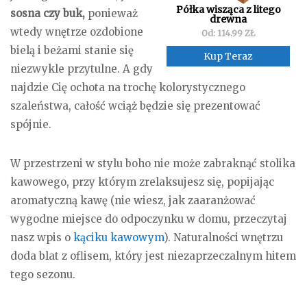
Półka wisząca z litego
sosna czy buk,
ponieważ
drewna
wtedy wnętrze ozdobione
Od: 114.99 ZŁ
bielą i beżami stanie się
Kup Teraz
niezwykle przytulne. A gdy
najdzie Cię ochota na trochę kolorystycznego
szaleństwa, całość wciąż będzie się prezentować
spójnie.
W przestrzeni w stylu boho nie może zabraknąć stolika
kawowego, przy którym zrelaksujesz się, popijając
aromatyczną kawę (nie wiesz, jak zaaranżować
wygodne miejsce do odpoczynku w domu, przeczytaj
nasz wpis o
kąciku kawowym
). Naturalności wnętrzu
doda blat z oflisem, który jest niezaprzeczalnym hitem
tego sezonu.