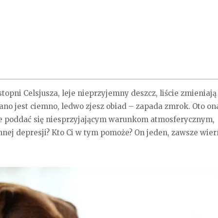
stopni Celsjusza, leje nieprzyjemny deszcz, liście zmieniają
rano jest ciemno, ledwo zjesz obiad – zapada zmrok. Oto on
k nie poddać się niesprzyjającym warunkom atmosferycznym,
ennej depresji? Kto Ci w tym pomoże? On jeden, zawsze wier