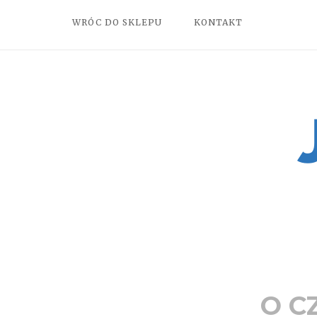
Skip
WRÓC DO SKLEPU
KONTAKT
to
content
Home
O C