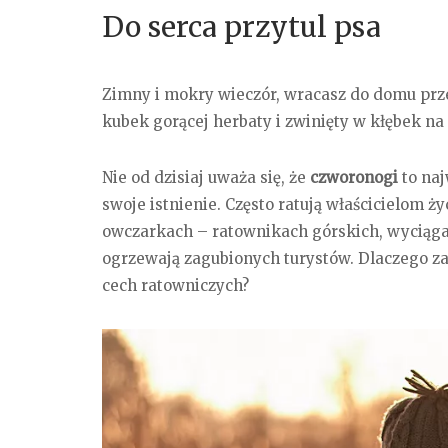
Do serca przytul psa
Zimny i mokry wieczór, wracasz do domu przem
kubek gorącej herbaty i zwinięty w kłębek n
Nie od dzisiaj uważa się, że
czworonogi
to naj
swoje istnienie. Często ratują właścicielom życ
owczarkach – ratownikach górskich, wyciąg
ogrzewają zagubionych turystów. Dlaczego z
cech ratowniczych?