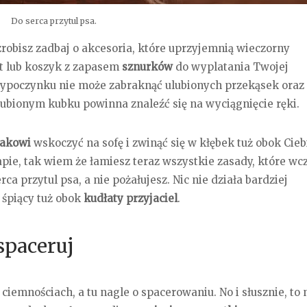
Do serca przytul psa.
robisz zadbaj o akcesoria, które uprzyjemnią wieczorny
et lub koszyk z zapasem
sznurków
do wyplatania Twojej
 wypoczynku nie może zabraknąć ulubionych przekąsek oraz
bionym kubku powinna znaleźć się na wyciągnięcie ręki.
iakowi
wskoczyć na sofę i zwinąć się w kłębek tuż obok Cieb
ie, tak wiem że łamiesz teraz wszystkie zasady, które wcz
ca przytul psa, a nie pożałujesz. Nic nie działa bardziej
 śpiący tuż obok
kudłaty przyjaciel
.
spaceruj
ciemnościach, a tu nagle o spacerowaniu. No i słusznie, to 