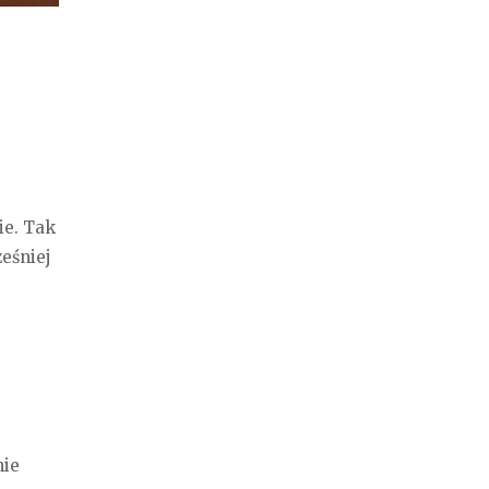
ie. Tak
eśniej
nie