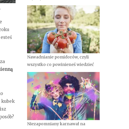
?
e
 roku
jesteś
Nawadnianie pomidorów, czyli
 za
wszystko co powinieneś wiedzieć
sienną
ko
y kubek
isz
sposób?
Niezapomniany karnawał na