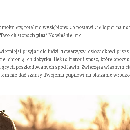
oknięty, totalnie wyziębiony. Co postawi Cię lepiej na nog
a Twoich stopach
pies
? No właśnie, nic!
wierniejsi przyjaciele ludzi. Towarzyszą człowiekowi przez 
ie, chronią ich dobytku. Ileż to historii znasz, które opowia
ających poszkodowanych spod lawin. Zwierzęta własnym c
atem nie dać szansy Twojemu pupilowi na okazanie wrodz