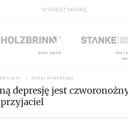
WYBIERZ MARKĘ
dom i ogród
liny i 
me
NIKA 2019
DODAJ KOMENTARZ
nną depresję jest czworonożn
przyjaciel