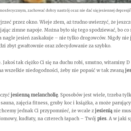
osferycznym, zachować dobry nastrój oraz nie dać się jesiennej depresji
jrzeć przez okno. Wieje złem, aż trudno uwierzyć, że jeszcz
ijając zimne napoje. Można było się tego spodziewać, bo co
, a nagle jesień zaskakuje – nie tylko drogowców. Nigdy nie 
dzi zbyt gwałtownie oraz zdecydowanie za szybko.
. Jakoś tak ciężko Ci się na duchu robi, smutno, witaminy D
na wszelkie niedogodności, żeby nie popaść w tak zwaną
je
lczyć
jesienną melancholię
. Sposobów jest wiele, trzeba tyl
 sauna, zajęcia fitness, gruby koc i książka, a może parując
chcemy jednak Ci przypomnieć, że wcale z
jesienią
nie mus
domowy, kudłaty, na czterech łapach – Twój
pies
. A w jaki 