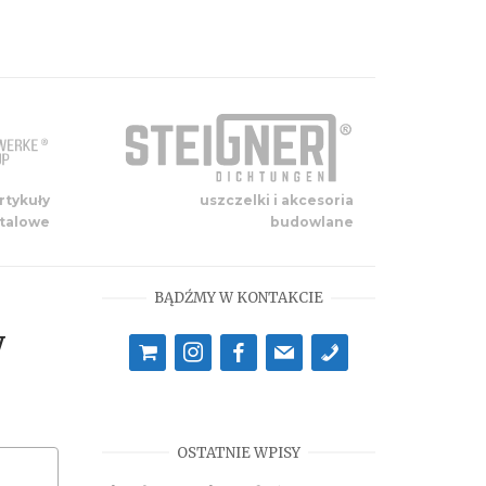
artykuły
uszczelki i akcesoria
talowe
budowlane
BĄDŹMY W KONTAKCIE
y
shopping-
instagram
facebook
mail
phone
cart
OSTATNIE WPISY