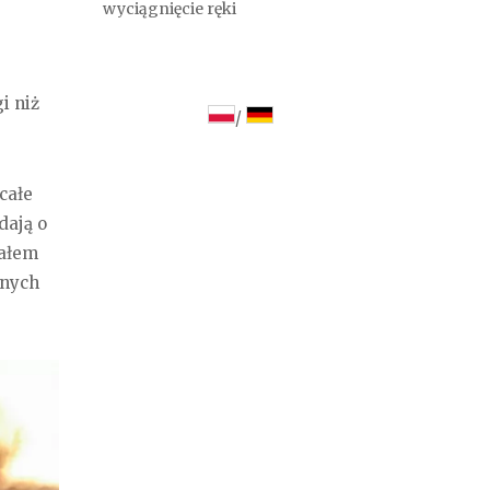
wyciągnięcie ręki
i niż
/
całe
dają o
iałem
onych