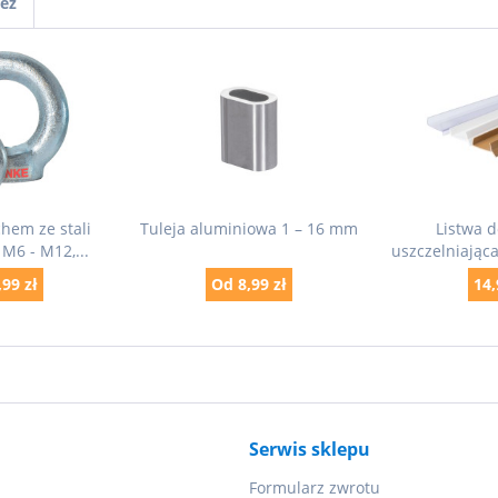
ież
hem ze stali
Tuleja aluminiowa 1 – 16 mm
Listwa 
M6 - M12,...
uszczelniając
99 zł
Od 8,99 zł
14,
Serwis sklepu
Formularz zwrotu