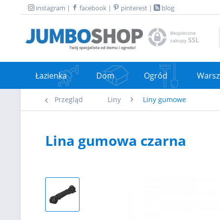
instagram
|
facebook
|
pinterest
|
blog
Łazienka
Dom
Ogród
Warsz
Przegląd
Liny
Liny gumowe
Lina gumowa czarna