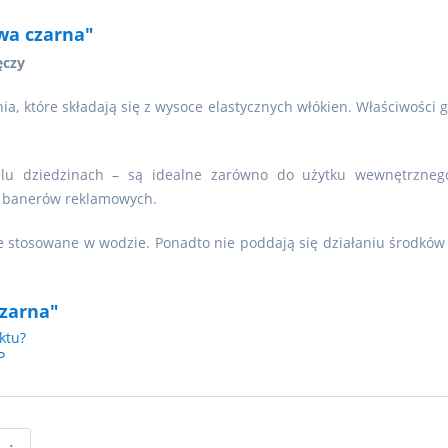
wa czarna"
ęczy
ia, które składają się z wysoce elastycznych włókien. Właściwości 
elu dziedzinach – są idealne zarówno do użytku wewnętrzneg
, banerów reklamowych.
stosowane w wodzie. Ponadto nie poddają się działaniu środków c
zarna"
ktu?
P