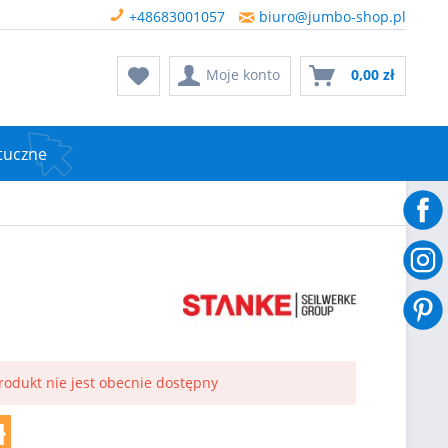
+48683001057
biuro@jumbo-shop.pl
Moje konto
0,00 zł
tuczne
rodukt nie jest obecnie dostępny
ł