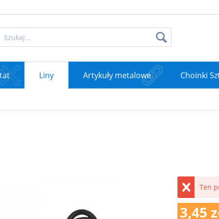
tat
Liny
Artykuły metalowe
Choinki Sz
Ten p
3,45 z