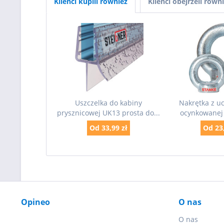
Klienci kupili również
Klienci obejrzeli równ
Uszczelka do kabiny
Nakrętka z uc
prysznicowej UK13 prosta do...
ocynkowanej 
Od 33,99 zł
Od 23,
Opineo
O nas
O nas