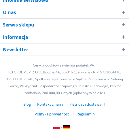
Infolinia serwisowa
O nas
Serwis sklepu
Informacja
Newsletter
Ceny produktów zawierają podatek VAT
JKB GROUP SP. Z O.O. Boczna 4A, 66-016 Czerwieńsk NIP: 9731064410,
KRS 0001023240, Spółka zarejestrowana w Sądzie Rejonowym w Zielonej
Górze, VII Wydział Gospodarczy Krajowego Rejestru Sądowego, kapitał
zakładowy 200.000,00 złotych (opłacony w całości)
Blog
Kontakt z nami
Płatność i dostawa
Polityka prywatności
Regulamin
/