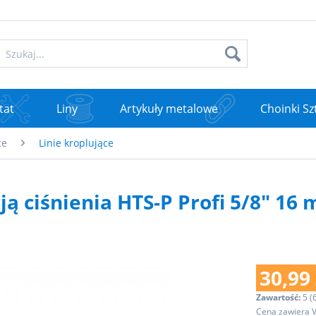
tat
Liny
Artykuły metalowe
Choinki Sz
ce
Linie kroplujące
cją ciśnienia HTS-P Profi 5/8" 16
o
30,99 
Zawartość:
5 (6
Cena zawiera 