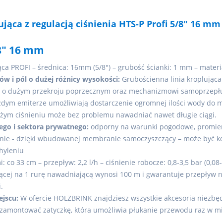
lująca z regulacją ciśnienia HTS-P Profi 5/8" 16 
/8" 16 mm
jąca PROFI – średnica: 16mm (5/8") – grubość ścianki: 1 mm – materia
ów i pól o dużej różnicy wysokości:
Grubościenna linia kroplując
i o dużym przekroju poprzecznym oraz mechanizmowi samoprzepłuku
dym emiterze umożliwiają dostarczenie ogromnej ilości wody do m
żym ciśnieniu może bez problemu nawadniać nawet długie ciągi.
zego i sektora prywatnego:
odporny na warunki pogodowe, promien
nie - dzięki wbudowanej membranie samoczyszczący – może być ko
hyleniu
 co 33 cm – przepływ: 2,2 l/h – ciśnienie robocze: 0,8-3,5 bar (0,08
ującej na 1 rurę nawadniającą wynosi 100 m i gwarantuje przepływ n
.
ejscu:
W ofercie HOLZBRINK znajdziesz wszystkie akcesoria niez
o zamontować zatyczkę, która umożliwia płukanie przewodu raz w 