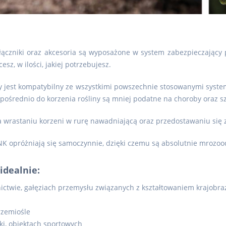
łączniki oraz akcesoria są wyposażone w system zabezpieczający
sz, w ilości, jakiej potrzebujesz.
y jest kompatybilny ze wszystkimi powszechnie stosowanymi syst
ośrednio do korzenia rośliny są mniej podatne na choroby oraz sz
wrastaniu korzeni w rurę nawadniającą oraz przedostawaniu się z
NK opróżniają się samoczynnie, dzięki czemu są absolutnie mrozo
idealnie:
ctwie, gałęziach przemysłu związanych z kształtowaniem krajobra
rzemiośle
i, obiektach sportowych