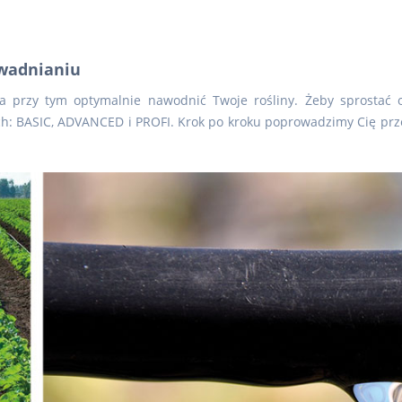
awadnianiu
 przy tym optymalnie nawodnić Twoje rośliny. Żeby sprostać 
cych: BASIC, ADVANCED i PROFI. Krok po kroku poprowadzimy Cię prze