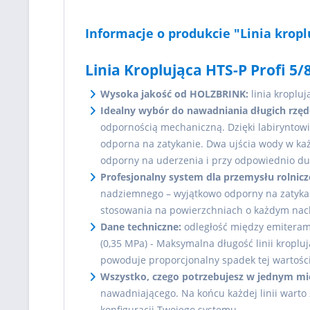
Informacje o produkcie "Linia krop
Linia Kroplująca HTS-P Profi 5
Wysoka jakość od HOLZBRINK:
linia kroplu
Idealny wybór do nawadniania długich rzęd
odpornością mechaniczną. Dzięki labiryntow
odporna na zatykanie. Dwa ujścia wody w każ
odporny na uderzenia i przy odpowiednio du
Profesjonalny system dla przemysłu rolnic
nadziemnego – wyjątkowo odporny na zatyka
stosowania na powierzchniach o każdym nac
Dane techniczne:
odległość między emiterami:
(0,35 MPa) - Maksymalna długość linii kropl
powoduje proporcjonalny spadek tej wartości
Wszystko, czego potrzebujesz w jednym mi
nawadniającego. Na końcu każdej linii wart
konfiguracji Twojego systemu.