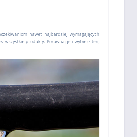
oczekiwaniom nawet najbardziej wymagających
z wszystkie produkty. Porównaj je i wybierz ten,