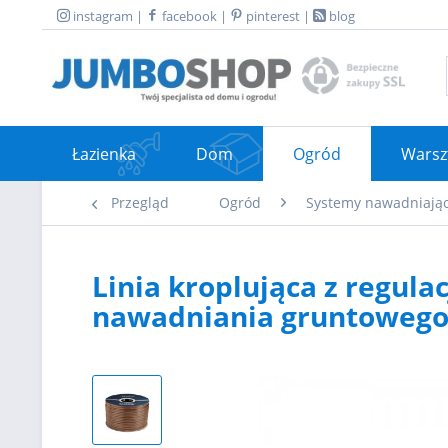
instagram
|
facebook
|
pinterest
|
blog
Łazienka
Dom
Ogród
Warsz
Przegląd
Ogród
Systemy nawadniają
Linia kroplująca z regula
nawadniania gruntoweg