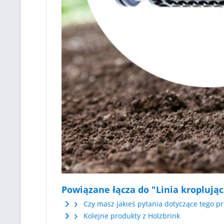
Powiązane łącza do "Linia kroplują
Czy masz jakieś pytania dotyczące tego p
Kolejne produkty z Holzbrink