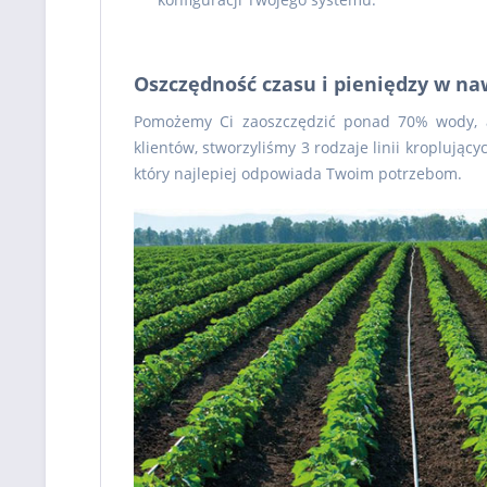
Oszczędność czasu i pieniędzy w n
Pomożemy Ci zaoszczędzić ponad 70% wody, a
klientów, stworzyliśmy 3 rodzaje linii kroplują
który najlepiej odpowiada Twoim potrzebom.