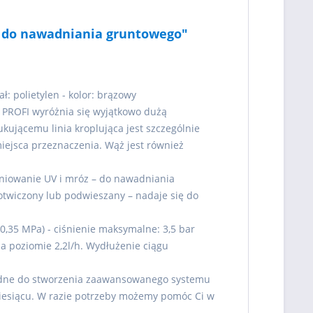
mm do nawadniania gruntowego"
ł: polietylen - kolor: brązowy
a PROFI wyróżnia się wyjątkowo dużą
jącemu linia kroplująca jest szczególnie
iejsca przeznaczenia. Wąż jest również
iowanie UV i mróz – do nawadniania
twiczony lub podwieszany – nadaje się do
-0,35 MPa) - ciśnienie maksymalne: 3,5 bar
a poziomie 2,2l/h. Wydłużenie ciągu
będne do stworzenia zaawansowanego systemu
miesiącu. W razie potrzeby możemy pomóc Ci w