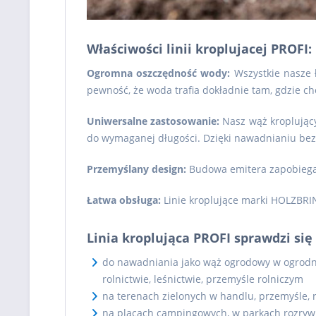
Właściwości linii kroplujacej PROFI:
Ogromna oszczędność wody:
Wszystkie nasze 
pewność, że woda trafia dokładnie tam, gdzie chce
Uniwersalne zastosowanie:
Nasz wąż kroplując
do wymaganej długości. Dzięki nawadnianiu bezp
Przemyślany design:
Budowa emitera zapobiega 
Łatwa obsługa:
Linie kroplujące marki HOLZBRI
Linia kroplująca PROFI sprawdzi się 
do nawadniania jako wąż ogrodowy w ogrodni
rolnictwie, leśnictwie, przemyśle rolniczym
na terenach zielonych w handlu, przemyśle, 
na placach campingowych, w parkach rozrywk