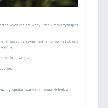
 przed wyciekaniem wody. Dzięki temu zyskujesz
emami nawadniającymi, można go również skrócić
kodniki.
iemi do jej wnętrza.
odporne.
zu, zagospodarowaniem terenów zieleni, w