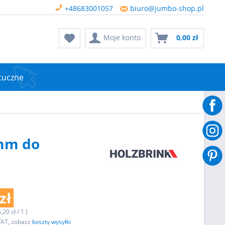
+48683001057
biuro@jumbo-shop.pl
Moje konto
0,00 zł
tuczne
 mm do
zł
,20 zł / 1 )
VAT, zobacz
koszty wysyłki