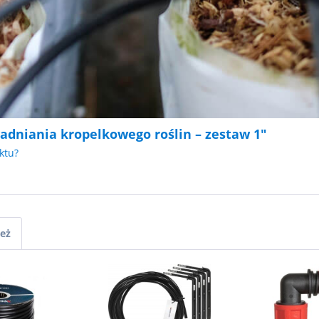
adniania kropelkowego roślin – zestaw 1"
ktu?
ież