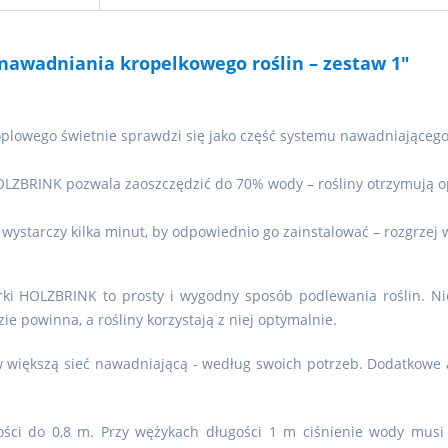
nawadniania kropelkowego roślin – zestaw 1"
lowego świetnie sprawdzi się jako część systemu nawadniającego o
LZBRINK pozwala zaoszczędzić do 70% wody – rośliny otrzymują o
 wystarczy kilka minut, by odpowiednio go zainstalować – rozgrzej
ki HOLZBRINK to prosty i wygodny sposób podlewania roślin. Nie 
ie powinna, a rośliny korzystają z niej optymalnie.
w większą sieć nawadniającą - według swoich potrzeb. Dodatkowe 
ości do 0,8 m. Przy wężykach długości 1 m ciśnienie wody musi