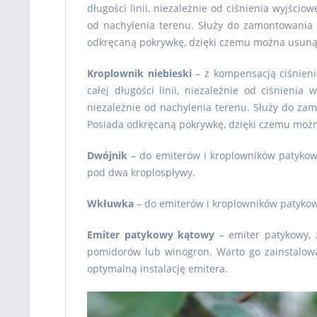
długości linii, niezależnie od ciśnienia wyjści
od nachylenia terenu. Służy do zamontowania 
odkręcaną pokrywkę, dzięki czemu można usunąć
Kroplownik niebieski
– z kompensacją ciśnieni
całej długości linii, niezależnie od ciśnieni
niezależnie od nachylenia terenu. Służy do zam
Posiada odkręcaną pokrywkę, dzięki czemu możn
Dwójnik
– do emiterów i kroplowników patyko
pod dwa kroplospływy.
Wkłuwka
– do emiterów i kroplowników patykowy
Emiter patykowy kątowy
– emiter patykowy, 
pomidorów lub winogron. Warto go zainstalować
optymalną instalację emitera.