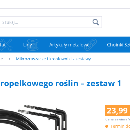
tat
Liny
Artykuły metalowe
Choinki Sz
ce
Mikrozraszacze i kroplowniki - zestawy
ropelkowego roślin – zestaw 1
23,99 
Cena zawiera 
Termin do