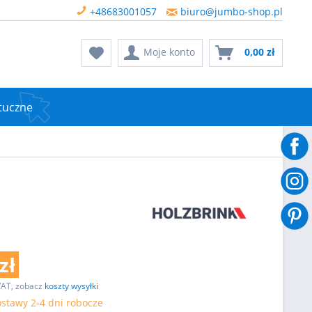
+48683001057
biuro@jumbo-shop.pl
Moje konto
0,00 zł
tuczne
zł
VAT, zobacz
koszty wysyłki
stawy 2-4 dni robocze