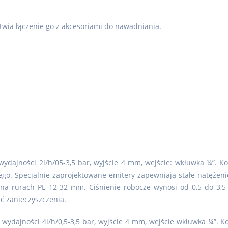
atwia łączenie go z akcesoriami do nawadniania.
wydajności 2l/h/05-3,5 bar, wyjście 4 mm, wejście: wkłuwka ¼”. K
owego. Specjalnie zaprojektowane emitery zapewniają stałe natężeni
na rurach PE 12-32 mm. Ciśnienie robocze wynosi od 0,5 do 3,5 b
 zanieczyszczenia.
 wydajności 4l/h/0,5-3,5 bar, wyjście 4 mm, wejście wkłuwka ¼”. 