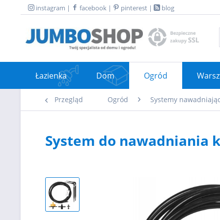
instagram
|
facebook
|
pinterest
|
blog
Łazienka
Dom
Ogród
Warsz
Przegląd
Ogród
Systemy nawadniają
System do nawadniania k