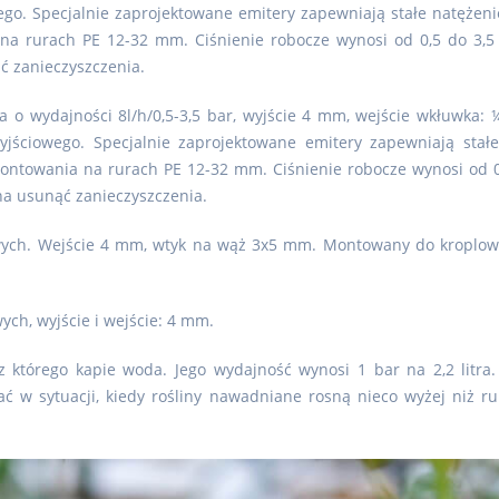
owego. Specjalnie zaprojektowane emitery zapewniają stałe natężeni
na rurach PE 12-32 mm. Ciśnienie robocze wynosi od 0,5 do 3,5 b
 zanieczyszczenia.
a o wydajności 8l/h/0,5-3,5 bar, wyjście 4 mm, wejście wkłuwka:
a wyjściowego. Specjalnie zaprojektowane emitery zapewniają stał
ontowania na rurach PE 12-32 mm. Ciśnienie robocze wynosi od 0,
a usunąć zanieczyszczenia.
wych. Wejście 4 mm, wtyk na wąż 3x5 mm. Montowany do kroplo
ch, wyjście i wejście: 4 mm.
z którego kapie woda. Jego wydajność wynosi 1 bar na 2,2 litra
 w sytuacji, kiedy rośliny nawadniane rosną nieco wyżej niż ru