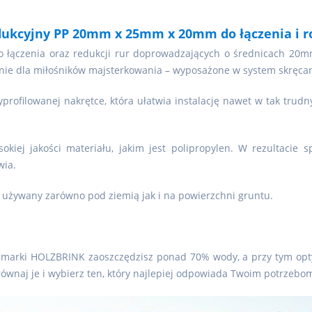
edukcyjny PP 20mm x 25mm x 20mm do łączenia i r
o łączenia oraz redukcji rur doprowadzających o średnicach 2
ie dla miłośników majsterkowania – wyposażone w system skręcani
yprofilowanej nakrętce, która ułatwia instalację nawet w tak trudn
okiej jakości materiału, jakim jest polipropylen. W rezultacie 
wia.
używany zarówno pod ziemią jak i na powierzchni gruntu.
 marki HOLZBRINK zaoszczędzisz ponad 70% wody, a przy tym opty
ównaj je i wybierz ten, który najlepiej odpowiada Twoim potrzebo