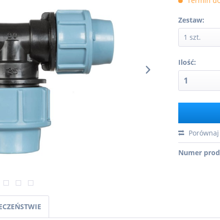
Termin do
Zestaw:
Ilość:
Porównaj
Numer prod
IECZEŃSTWIE