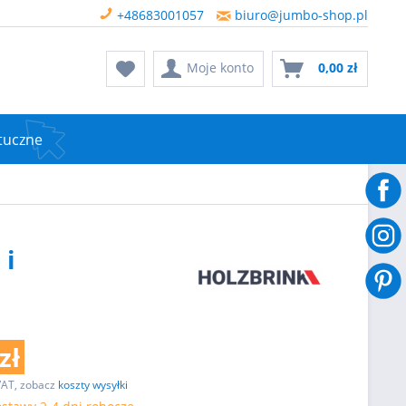
+48683001057
biuro@jumbo-shop.pl
Moje konto
0,00 zł
tuczne
 i
zł
VAT, zobacz
koszty wysyłki