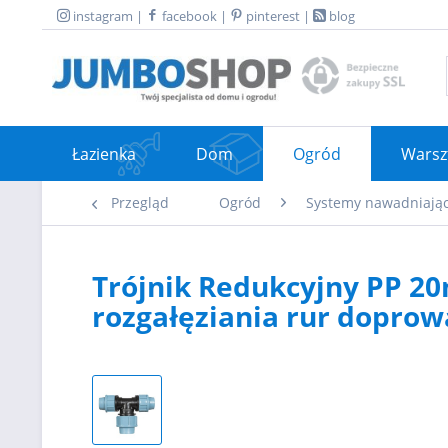
instagram
|
facebook
|
pinterest
|
blog
Łazienka
Dom
Ogród
Warsz
Przegląd
Ogród
Systemy nawadniają
Trójnik Redukcyjny PP 2
rozgałęziania rur dopro