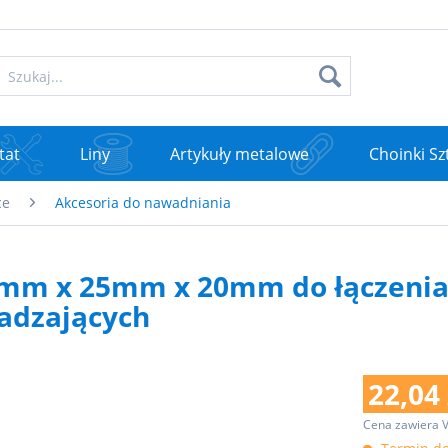
tat
Liny
Artykuły metalowe
Choinki Sz
ce
Akcesoria do nawadniania
0mm x 25mm x 20mm do łączenia
wadzających
22,04 
Cena zawiera 