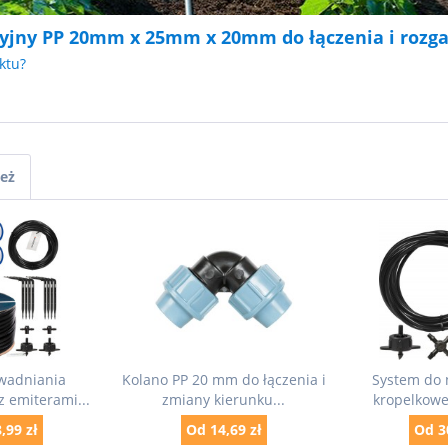
cyjny PP 20mm x 25mm x 20mm do łączenia i rozga
ktu?
ież
wadniania
Kolano PP 20 mm do łączenia i
System do 
 emiterami...
zmiany kierunku...
kropelkoweg
,99 zł
Od 14,69 zł
Od 3