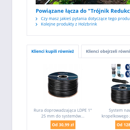
Powiązane łącza do "Trójnik Reduk
Czy masz jakieś pytania dotyczące tego produ
Kolejne produkty z Holzbrink
Klienci kupili również
Klienci obejrzeli równ
Rura doprowadzająca LDPE 1"
System na
25 mm do systemów...
kropelkowego z
Od 30,99 zł
Od 128