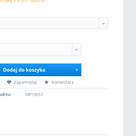
stawy 2-4 dni robocze
Dodaj do koszyka
Zapamiętaj
Komentarz
uktu:
SW10653