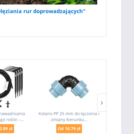
łęziania rur doprowadzających"
nawadniania
Kolano PP 25 mm do łączenia i
Korek PP 25m
o roślin –...
zmiany kierunku...
i płuk
0,99 zł
Od 16,79 zł
Od 