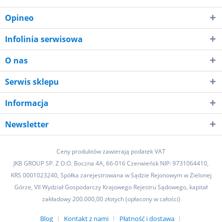
Opineo
Infolinia serwisowa
O nas
Serwis sklepu
Informacja
Newsletter
Ceny produktów zawierają podatek VAT
JKB GROUP SP. Z O.O. Boczna 4A, 66-016 Czerwieńsk NIP: 9731064410,
KRS 0001023240, Spółka zarejestrowana w Sądzie Rejonowym w Zielonej
Górze, VII Wydział Gospodarczy Krajowego Rejestru Sądowego, kapitał
zakładowy 200.000,00 złotych (opłacony w całości)
Blog
Kontakt z nami
Płatność i dostawa