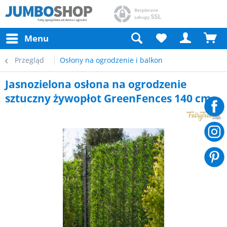
Menu
Przegląd
Osłony na ogrodzenie i balkon
Jasnozielona osłona na ogrodzenie
sztuczny żywopłot GreenFences 140 cm