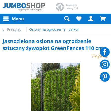
Menu
Przegląd
Osłony na ogrodzenie i balkon
Jasnozielona osłona na ogrodzenie
sztuczny żywopłot GreenFences 110 cm