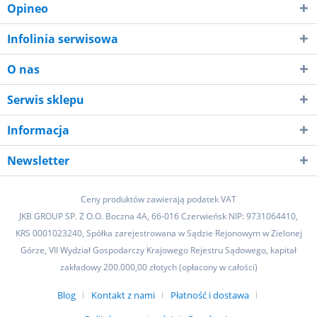
Opineo
Infolinia serwisowa
O nas
Serwis sklepu
Informacja
Newsletter
Ceny produktów zawierają podatek VAT
JKB GROUP SP. Z O.O. Boczna 4A, 66-016 Czerwieńsk NIP: 9731064410,
KRS 0001023240, Spółka zarejestrowana w Sądzie Rejonowym w Zielonej
Górze, VII Wydział Gospodarczy Krajowego Rejestru Sądowego, kapitał
zakładowy 200.000,00 złotych (opłacony w całości)
Blog
Kontakt z nami
Płatność i dostawa