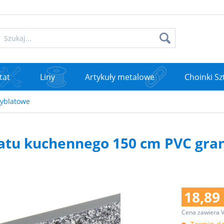
tat
Liny
Artykuły metalowe
Choinki Sz
zyblatowe
latu kuchennego 150 cm PVC gran
18,89 
Cena zawiera 