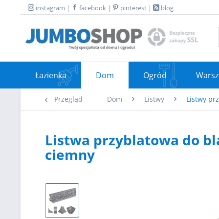
instagram
|
facebook
|
pinterest
|
blog
Łazienka
Dom
Ogród
Warsz
Przegląd
Dom
Listwy
Listwy pr
Listwa przyblatowa do b
ciemny