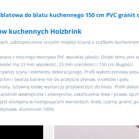
yblatowa do blatu kuchennego 150 cm PVC granit
ów kuchennych Holzbrink
ych, zabezpieczenie szczelin między ścianą a szafkami kuchennym
onana z mocnego tworzywa PVC wysokiej jakości. Dzięki temu jest 
y model ma 23 mm wysokości, 23 mm szerokości i 150 cm długości.
sztywnej szyny i elementu dekoracyjnego. Profil wykończeniowy posia
zchni i tworzą barierę nie do przejścia płynów, insektów i pyłu.
 prosty. Sztywną listwę wystarczy przytwierdzić do blatu. Profil dek
rożniki wewnętrzne i zewnętrzne, zakończenia lewe i prawe, łączn
 jest dostępna w następujących wariantach: biały, czarny, granit, gr
satynowe, aluminium 100%.