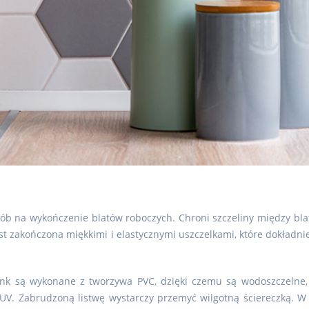
osób na wykończenie blatów roboczych. Chroni szczeliny między bl
st zakończona miękkimi i elastycznymi uszczelkami, które dokładni
nk są wykonane z tworzywa PVC, dzięki czemu są wodoszczelne,
UV. Zabrudzoną listwę wystarczy przemyć wilgotną ściereczką. W o