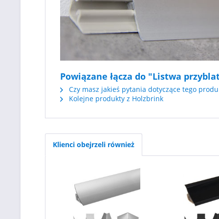
Powiązane łącza do "Listwa przybl
Czy masz jakieś pytania dotyczące tego produ
Kolejne produkty z Holzbrink
Klienci obejrzeli również