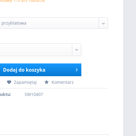
stawy 1-3 dni robocze
Dodaj do koszyka
Zapamiętaj
Komentarz
uktu:
SW10407