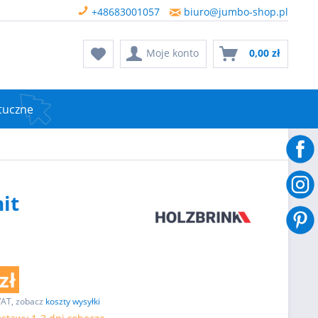
+48683001057
biuro@jumbo-shop.pl
Moje konto
0,00 zł
tuczne
it
zł
VAT, zobacz
koszty wysyłki