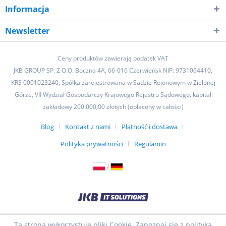
Informacja
Newsletter
Ceny produktów zawierają podatek VAT
JKB GROUP SP. Z O.O. Boczna 4A, 66-016 Czerwieńsk NIP: 9731064410,
KRS 0001023240, Spółka zarejestrowana w Sądzie Rejonowym w Zielonej
Górze, VII Wydział Gospodarczy Krajowego Rejestru Sądowego, kapitał
zakładowy 200.000,00 złotych (opłacony w całości)
Blog
Kontakt z nami
Płatność i dostawa
Polityka prywatności
Regulamin
/
Ta strona wykorzystuje pliki Cookie. Zapoznaj się z polityką