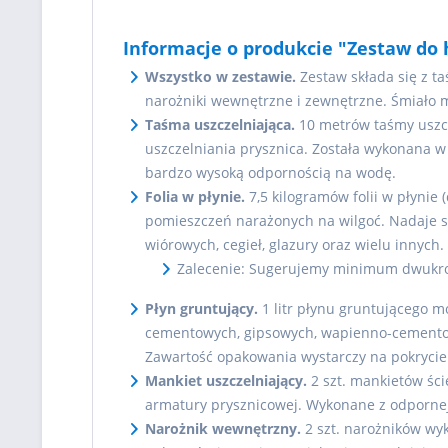
Informacje o produkcie "Zestaw do hy
Wszystko w zestawie.
Zestaw składa się z ta
narożniki wewnętrzne i zewnętrzne. Śmiało 
Taśma uszczelniająca.
10 metrów taśmy uszcze
uszczelniania prysznica. Została wykonana w
bardzo wysoką odpornością na wodę.
Folia w płynie.
7,5 kilogramów folii w płynie
pomieszczeń narażonych na wilgoć. Nadaje s
wiórowych, cegieł, glazury oraz wielu innych.
Zalecenie: Sugerujemy minimum dwukrot
Płyn gruntujący.
1 litr płynu gruntującego m
cementowych, gipsowych, wapienno-cementowy
Zawartość opakowania wystarczy na pokrycie
Mankiet uszczelniający.
2 szt. mankietów ści
armatury prysznicowej. Wykonane z odpornej
Narożnik wewnętrzny.
2 szt. narożników wy