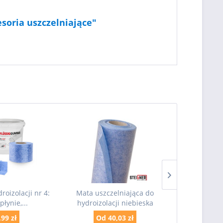
esoria uszczelniające"
roizolacji nr 4:
Mata uszczelniająca do
Brodzik Podp
płynie,...
hydroizolacji niebieska
BASIC z
,99 zł
Od 40,03 zł
Od 5