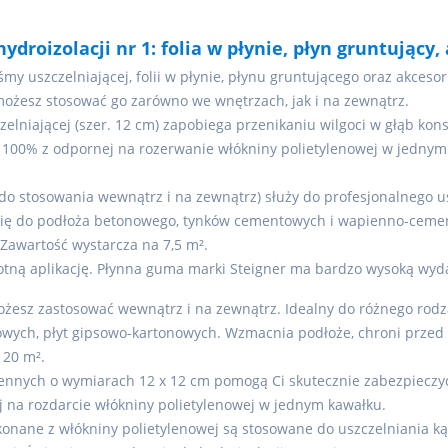
droizolacji nr 1: folia w płynie, płyn gruntujący,
śmy uszczelniającej, folii w płynie, płynu gruntującego oraz akcesor
możesz stosować go zarówno we wnętrzach, jak i na zewnątrz.
lniającej (szer. 12 cm) zapobiega przenikaniu wilgoci w głąb kons
 100% z odpornej na rozerwanie włókniny polietylenowej w jednym 
 (do stosowania wewnątrz i na zewnątrz) służy do profesjonalnego 
ię do podłoża betonowego, tynków cementowych i wapienno-cement
 Zawartość wystarcza na 7,5 m².
ną aplikację. Płynna guma marki Steigner ma bardzo wysoką wydaj
ożesz zastosować wewnątrz i na zewnątrz. Idealny do różnego rodz
ch, płyt gipsowo-kartonowych. Wzmacnia podłoże, chroni przed w
 20 m².
ennych o wymiarach 12 x 12 cm pomogą Ci skutecznie zabezpieczyć 
 na rozdarcie włókniny polietylenowej w jednym kawałku.
konane z włókniny polietylenowej są stosowane do uszczelniania k