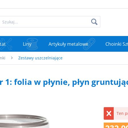
tat
Liny
Artykuły metalowe
Choinki Sz
nki
Zestawy uszczelniające
 1: folia w płynie, płyn gruntują
Ten p