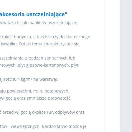
 akcesoria uszczelniające"
iów takich, jak mankiety uszczelniające,
trukcji budynku, a także służy do skutecznego
kawałku. Dzięki temu charakteryzuje się
uszczelniania urządzeń sanitarnych lub
owych, płyt gipsowo-kartonowych, płyt
ność (0,4 kg/m² na warstwę).
aju powierzchni, m.in. betonowych,
ilgocią oraz zmniejsza porowatość.
przed wilgocią okolice rur, odpływów oraz
ątów - wewnętrznych. Bardzo łatwo można je