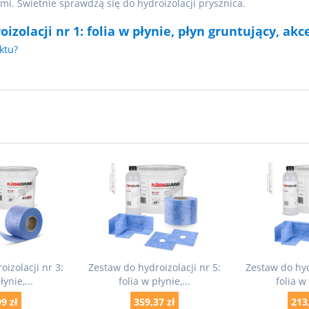
mi. Świetnie sprawdzą się do hydroizolacji prysznica.
zolacji nr 1: folia w płynie, płyn gruntujący, akc
ktu?
izolacji nr 3:
Zestaw do hydroizolacji nr 5:
Zestaw do hyd
łynie,...
folia w płynie,...
folia w 
9 zł
359,37 zł
213