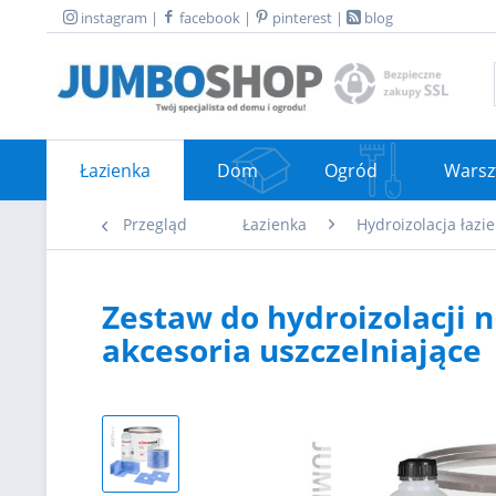
instagram
|
facebook
|
pinterest
|
blog
Łazienka
Dom
Ogród
Warsz
Przegląd
Łazienka
Hydroizolacja łazie
Zestaw do hydroizolacji nr
akcesoria uszczelniające