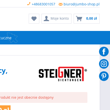
+48683001057
biuro@jumbo-shop.pl
Moje konto
0,00 zł
tuczne
cy,
rodukt nie jest obecnie dostępny