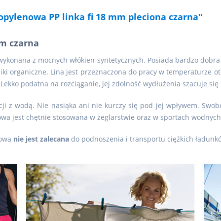
ropylenowa PP linka fi 18 mm pleciona czarna"
mm czarna
wykonana z mocnych włókien syntetycznych. Posiada bardzo dobra o
niki organiczne. Lina jest przeznaczona do pracy w temperaturze o
 Lekko podatna na rozciąganie, jej zdolność wydłużenia szacuje się
i z wodą. Nie nasiąka ani nie kurczy się pod jej wpływem. Swobod
owa jest chętnie stosowana w żeglarstwie oraz w sportach wodnyc
nowa
nie jest zalecana
do podnoszenia i transportu ciężkich ładunk