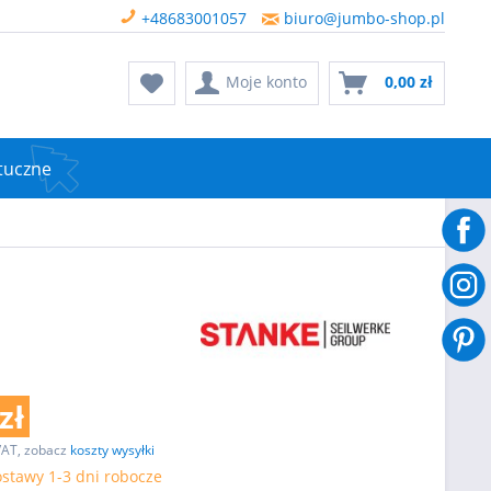
+48683001057
biuro@jumbo-shop.pl
Moje konto
0,00 zł
tuczne
zł
VAT, zobacz
koszty wysyłki
stawy 1-3 dni robocze