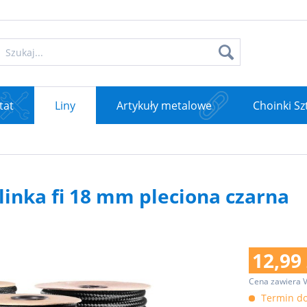
tat
Liny
Artykuły metalowe
Choinki Sz
linka fi 18 mm pleciona czarna
12,99 
Cena zawiera 
Termin do