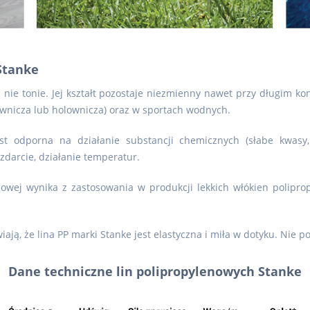
Stanke
i nie tonie. Jej kształt pozostaje niezmienny nawet przy długim k
ownicza lub holownicza) oraz w sportach wodnych.
t odporna na działanie substancji chemicznych (słabe kwasy, r
zdarcie, działanie temperatur.
enowej wynika z zastosowania w produkcji lekkich włókien polip
ją, że lina PP marki Stanke jest elastyczna i miła w dotyku. Nie po
Dane techniczne lin polipropylenowych Stanke