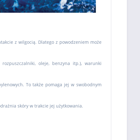
ontakcie z wilgocią. Dlatego z powodzeniem może
ozpuszczalniki, oleje, benzyna itp.), warunki
ropylenowych. To także pomaga jej w swobodnym
drażnia skóry w trakcie jej użytkowania.