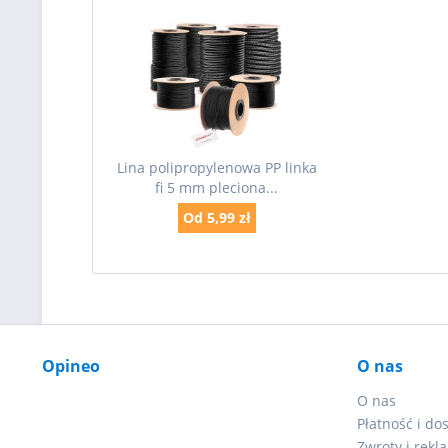
Lina polipropylenowa PP linka
fi 5 mm pleciona...
Od 5,99 zł
Opineo
O nas
O nas
Płatność i do
Zwroty i rekl