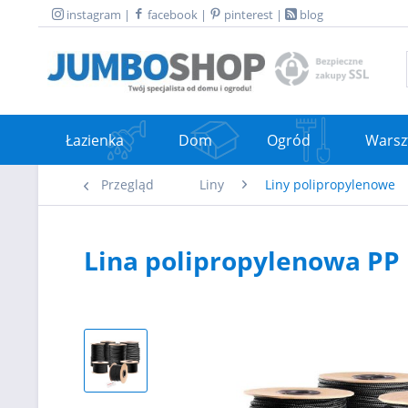
instagram
|
facebook
|
pinterest
|
blog
Łazienka
Dom
Ogród
Warsz
Przegląd
Liny
Liny polipropylenowe
Lina polipropylenowa PP 