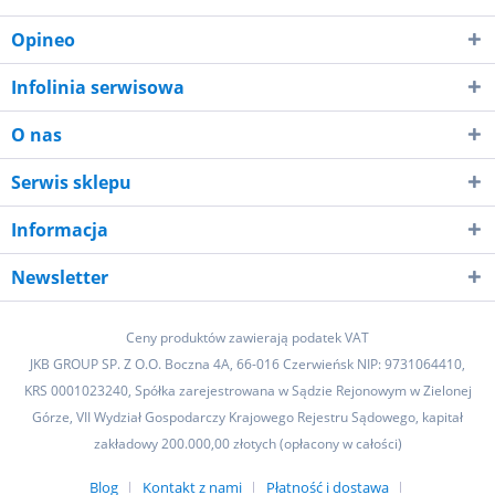
Opineo
Infolinia serwisowa
O nas
Serwis sklepu
Informacja
Newsletter
Ceny produktów zawierają podatek VAT
JKB GROUP SP. Z O.O. Boczna 4A, 66-016 Czerwieńsk NIP: 9731064410,
KRS 0001023240, Spółka zarejestrowana w Sądzie Rejonowym w Zielonej
Górze, VII Wydział Gospodarczy Krajowego Rejestru Sądowego, kapitał
zakładowy 200.000,00 złotych (opłacony w całości)
Blog
Kontakt z nami
Płatność i dostawa