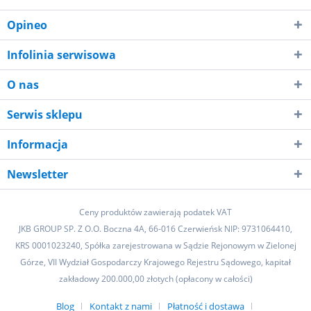
Opineo
Infolinia serwisowa
O nas
Serwis sklepu
Informacja
Newsletter
Ceny produktów zawierają podatek VAT
JKB GROUP SP. Z O.O. Boczna 4A, 66-016 Czerwieńsk NIP: 9731064410,
KRS 0001023240, Spółka zarejestrowana w Sądzie Rejonowym w Zielonej
Górze, VII Wydział Gospodarczy Krajowego Rejestru Sądowego, kapitał
zakładowy 200.000,00 złotych (opłacony w całości)
Blog
Kontakt z nami
Płatność i dostawa